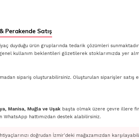
& Perakende Satış
ihtiyaç duyduğu ürün gruplarında tedarik çözümleri sunmaktadı
enel kullanım beklentileri gözetilerek stoklarımızda yer alm
n sipariş oluşturabilirsiniz. Oluşturulan siparişler satış ek
ahya, Manisa, Muğla ve Uşak
başta olmak üzere çevre illere fi
için WhatsApp hattımızdan destek alabilirsiniz.
ihtiyaçlarınızı doğrudan İzmir'deki mağazamızdan karşılayabilir