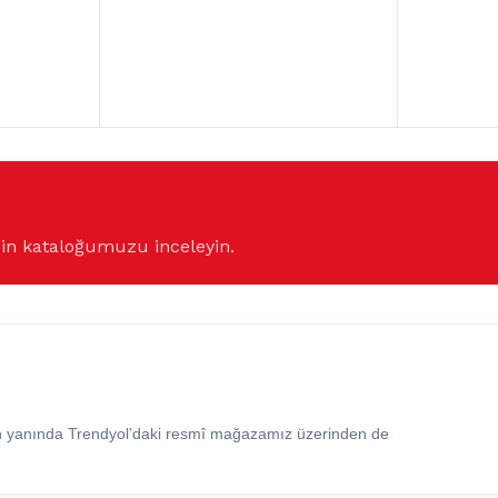
çin kataloğumuzu inceleyin.
in yanında Trendyol’daki resmî mağazamız üzerinden de