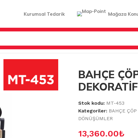
Kurumsal Tedarik
Mağaza Kon
LER
/
BAHÇE ÇÖP KOVALARI
/
BAHÇE ÇÖP KOVASI DEKORATİ
BAHÇE ÇÖP
DEKORATİF 
Stok kodu:
MT-453
Kategoriler:
BAHÇE ÇÖP
DÖNÜŞÜMLER
13,360.00
₺