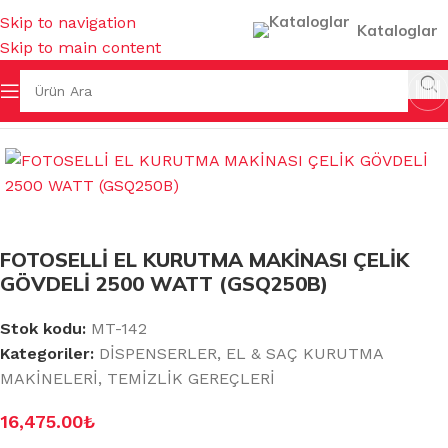
Skip to navigation
Kataloglar
Skip to main content
EÇLERİ
/
DİSPENSERLER
/
EL & SAÇ KURUTMA MAKİNELERİ
FOTOSELLİ EL KURUTMA MAKİNASI ÇELİK
GÖVDELİ 2500 WATT (GSQ250B)
Stok kodu:
MT-142
Kategoriler:
DİSPENSERLER
,
EL & SAÇ KURUTMA
MAKİNELERİ
,
TEMİZLİK GEREÇLERİ
16,475.00
₺