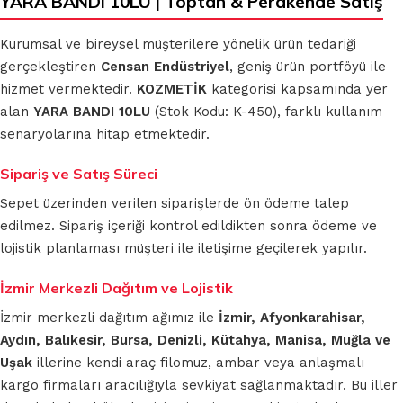
YARA BANDI 10LU | Toptan & Perakende Satış
Kurumsal ve bireysel müşterilere yönelik ürün tedariği
gerçekleştiren
Censan Endüstriyel
, geniş ürün portföyü ile
hizmet vermektedir.
KOZMETİK
kategorisi kapsamında yer
alan
YARA BANDI 10LU
(Stok Kodu: K-450), farklı kullanım
senaryolarına hitap etmektedir.
Sipariş ve Satış Süreci
Sepet üzerinden verilen siparişlerde ön ödeme talep
edilmez. Sipariş içeriği kontrol edildikten sonra ödeme ve
lojistik planlaması müşteri ile iletişime geçilerek yapılır.
İzmir Merkezli Dağıtım ve Lojistik
İzmir merkezli dağıtım ağımız ile
İzmir, Afyonkarahisar,
Aydın, Balıkesir, Bursa, Denizli, Kütahya, Manisa, Muğla ve
Uşak
illerine kendi araç filomuz, ambar veya anlaşmalı
kargo firmaları aracılığıyla sevkiyat sağlanmaktadır. Bu iller