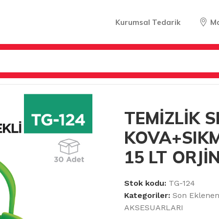
Kurumsal Tedarik
M
KSESUARLARI
/
TEMİZLİK SETİ KOVA+SIKMA TEKERLEKLİ 15
TEMİZLİK S
KOVA+SIKM
15 LT ORJİ
Stok kodu:
TG-124
Kategoriler:
Son Eklenen
AKSESUARLARI