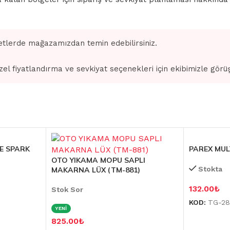
tlerde mağazamızdan temin edebilirsiniz.
zel fiyatlandırma ve sevkiyat seçenekleri için ekibimizle görü
E SPARK
PAREX MUL
OTO YIKAMA MOPU SAPLI
Stokta
MAKARNA LÜX (TM-881)
132.00
₺
Stok Sor
KOD:
TG-28
YENİ
825.00
₺