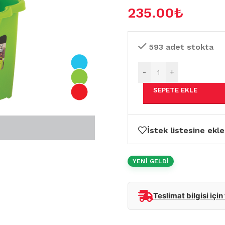
235.00
₺
593 adet stokta
-
+
SEPETE EKLE
İstek listesine ekle
YENİ GELDİ
Teslimat bilgisi için