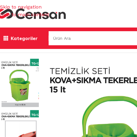
Skip to navigation
Skip to main content
Kategoriler
Ana Sayfa
/
TEMİZLİK GEREÇLERİ
/
TEMİZLİK SETLERİ & A