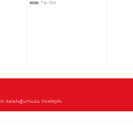
KOD:
TG-753
çin kataloğumuzu inceleyin.