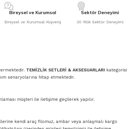
Bireysel ve Kurumsal
Sektör Deneyimi
Bireysel ve Kurumsal Alışveriş
30 Yıllık Sektör Deneyimi
 vermektedir.
TEMİZLİK SETLERİ & AKSESUARLARI
kategorisi
anım senaryolarına hitap etmektedir.
aması müşteri ile iletişime geçilerek yapılır.
llerine kendi araç filomuz, ambar veya anlaşmalı kargo
a WhatsApp üzerinden müşteri temsilcimiz ile iletişime