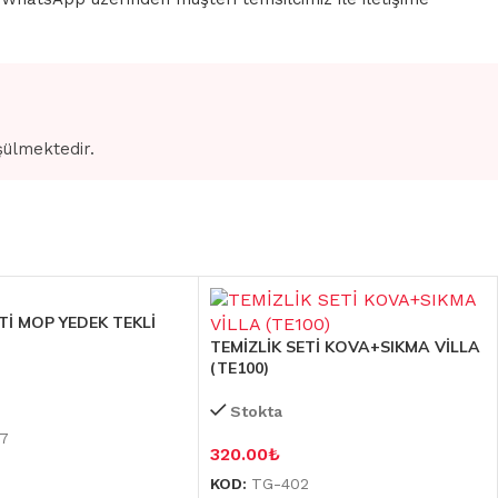
şülmektedir.
Tİ MOP YEDEK TEKLİ
TEMİZLİK SETİ KOVA+SIKMA VİLLA
(TE100)
Stokta
7
320.00
₺
KOD:
TG-402