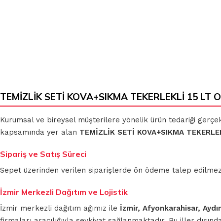
KLASIK
MİKROFİBER
BEZLER
TEMİZLİK
BEZLERİ
MUHTELİF
TEMİZLİK SETİ KOVA+SIKMA TEKERLEKLİ 15 LT OR
TEMİZLİK
MİKROFİBER
BEZLERİ
OTO GRUBU
Kurumsal ve bireysel müşterilere yönelik ürün tedariği gerçe
kapsamında yer alan
TEMİZLİK SETİ KOVA+SIKMA TEKERLEK
Sipariş ve Satış Süreci
Sepet üzerinden verilen siparişlerde ön ödeme talep edilmez. S
İzmir Merkezli Dağıtım ve Lojistik
İzmir merkezli dağıtım ağımız ile
İzmir, Afyonkarahisar, Aydı
firmaları aracılığıyla sevkiyat sağlanmaktadır. Bu iller dışı