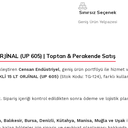
Sınırsız Seçenek
Geniş Ürün Yelpazesi
JİNAL (UP 605) | Toptan & Perakende Satış
kleştiren
Censan Endüstriyel
, geniş ürün portföyü ile hizmet
Lİ 15 LT ORJİNAL (UP 605)
(Stok Kodu: TG-124), farklı kull
ipariş içeriği kontrol edildikten sonra ödeme ve lojistik planl
n, Balıkesir, Bursa, Denizli, Kütahya, Manisa, Muğla ve Uşak
i
nda kalan bölgeler için sipariş ve sevkiyat planlaması hakkınd