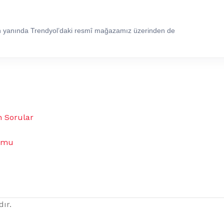
in yanında Trendyol’daki resmî mağazamız üzerinden de
n Sorular
umu
dır.