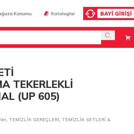
ağaza Konumu
Kataloglar
 LT ORJİNAL (UP 605)
ETİ
A TEKERLEKLİ
NAL (UP 605)
ler
,
TEMİZLİK GEREÇLERİ
,
TEMİZLİK SETLERİ &