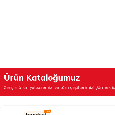
Ürün Kataloğumuz
Zengin ürün yelpazemizi ve tüm çeşitlerimizi görmek i
trendyol