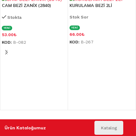
CAM BEZİ ZANİX (2840)
KURULAMA BEZİ 2Lİ
Stok Sor
Stokta
YENİ
YENİ
66.00
₺
53.00
₺
KOD:
B-267
KOD:
B-082
Ürün Kataloğumuz
Katalog