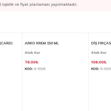
l lojistik ve fiyat planlaması yapılmaktadır.
(CARD)
ARKO KREM 150 ML
DİŞ FIRÇA
Stok Sor
Stok Sor
78.00
₺
108.00
₺
KOD:
K-1006
KOD:
K-100