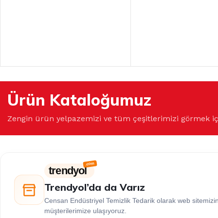
Ürün Kataloğumuz
Zengin ürün yelpazemizi ve tüm çeşitlerimizi görmek i
trendyol
Trendyol’da da Varız
Censan Endüstriyel Temizlik Tedarik olarak web sitemiz
müşterilerimize ulaşıyoruz.