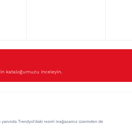
çin kataloğumuzu inceleyin.
in yanında Trendyol’daki resmî mağazamız üzerinden de