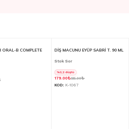
SI ORAL-B COMPLETE
DİŞ MACUNU EYÜP SABRİ T. 90 ML
Stok Sor
%3,2 düştü
₺
₺
179.00
185.00
5
KOD:
K-1067