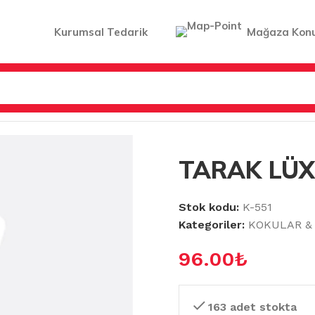
Kurumsal Tedarik
Mağaza Kon
K LÜX KEOPS
TARAK LÜX
Stok kodu:
K-551
Kategoriler:
KOKULAR & 
96.00
₺
163 adet stokta