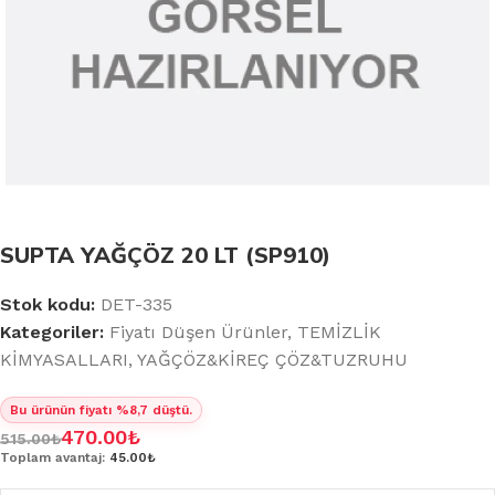
SUPTA YAĞÇÖZ 20 LT (SP910)
Stok kodu:
DET-335
Kategoriler:
Fiyatı Düşen Ürünler
,
TEMİZLİK
KİMYASALLARI
,
YAĞÇÖZ&KİREÇ ÇÖZ&TUZRUHU
Bu ürünün fiyatı %8,7 düştü.
470.00
₺
515.00
₺
Toplam avantaj:
45.00₺