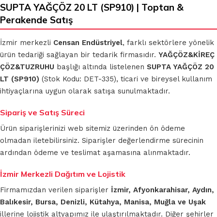
SUPTA YAĞÇÖZ 20 LT (SP910) | Toptan &
Perakende Satış
İzmir merkezli
Censan Endüstriyel
, farklı sektörlere yönelik
ürün tedariği sağlayan bir tedarik firmasıdır.
YAĞÇÖZ&KİREÇ
ÇÖZ&TUZRUHU
başlığı altında listelenen
SUPTA YAĞÇÖZ 20
LT (SP910)
(Stok Kodu: DET-335), ticari ve bireysel kullanım
ihtiyaçlarına uygun olarak satışa sunulmaktadır.
Sipariş ve Satış Süreci
Ürün siparişlerinizi web sitemiz üzerinden ön ödeme
olmadan iletebilirsiniz. Siparişler değerlendirme sürecinin
ardından ödeme ve teslimat aşamasına alınmaktadır.
İzmir Merkezli Dağıtım ve Lojistik
Firmamızdan verilen siparişler
İzmir, Afyonkarahisar, Aydın,
Balıkesir, Bursa, Denizli, Kütahya, Manisa, Muğla ve Uşak
illerine lojistik altyapımız ile ulaştırılmaktadır. Diğer şehirler