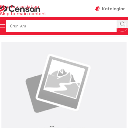
Skip to navigation
Kataloglar
Skip to main content
TEMİZLİK KİMYASALLARI
/
YAĞÇÖZ&KİREÇ ÇÖZ&TUZRUHU