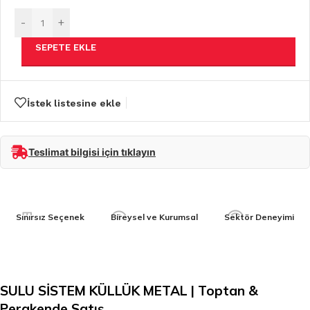
-
+
SEPETE EKLE
İstek listesine ekle
Teslimat bilgisi için tıklayın
Sınırsız Seçenek
Bireysel ve Kurumsal
Sektör Deneyimi
SULU SİSTEM KÜLLÜK METAL | Toptan &
Perakende Satış