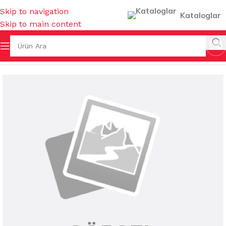
Skip to navigation
Kataloglar
Skip to main content
 Sayfa
/
MUTFAK EŞYALARI
/
MUHTELİF MUTFAK EŞYALARI