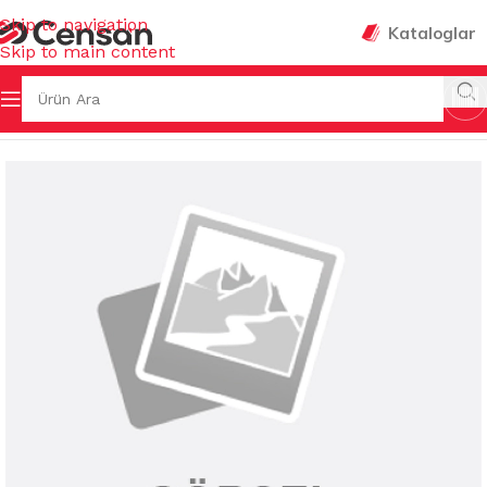
Skip to navigation
Kataloglar
Skip to main content
 Sayfa
/
MUTFAK EŞYALARI
/
MUHTELİF MUTFAK EŞYALARI