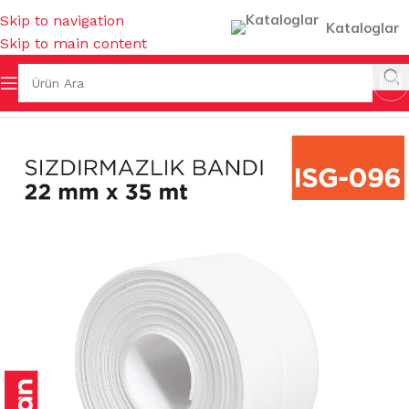
Skip to navigation
Kataloglar
Skip to main content
fa
/
İŞ GÜVENLİĞİ & HIRDAVAT
/
BANTLAR & YAPIŞTIRICILAR