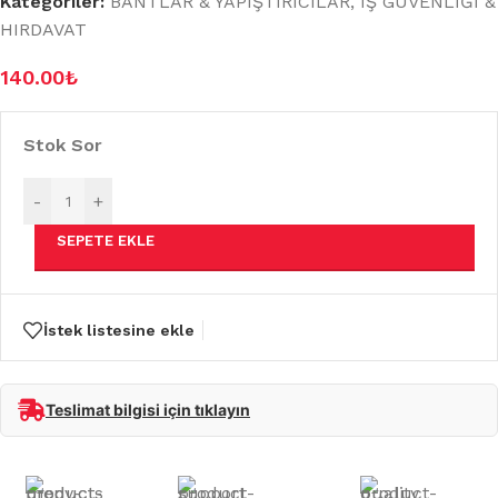
Kategoriler:
BANTLAR & YAPIŞTIRICILAR
,
İŞ GÜVENLİĞİ &
HIRDAVAT
140.00
₺
Stok Sor
-
+
SEPETE EKLE
İstek listesine ekle
Teslimat bilgisi için tıklayın