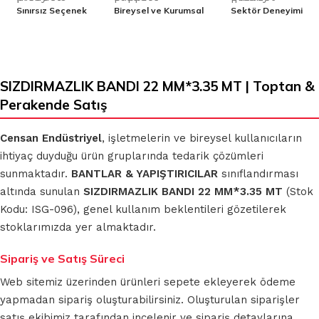
Sınırsız Seçenek
Bireysel ve Kurumsal
Sektör Deneyimi
SIZDIRMAZLIK BANDI 22 MM*3.35 MT | Toptan &
Perakende Satış
Censan Endüstriyel
, işletmelerin ve bireysel kullanıcıların
ihtiyaç duyduğu ürün gruplarında tedarik çözümleri
sunmaktadır.
BANTLAR & YAPIŞTIRICILAR
sınıflandırması
altında sunulan
SIZDIRMAZLIK BANDI 22 MM*3.35 MT
(Stok
Kodu: ISG-096), genel kullanım beklentileri gözetilerek
stoklarımızda yer almaktadır.
Sipariş ve Satış Süreci
Web sitemiz üzerinden ürünleri sepete ekleyerek ödeme
yapmadan sipariş oluşturabilirsiniz. Oluşturulan siparişler
satış ekibimiz tarafından incelenir ve sipariş detaylarına