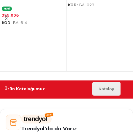
KOD:
BA-029
YENİ
355.00
₺
KOD:
BA-614
Ürün Kataloğumuz
Katalog
trendyol
Trendyol’da da Varız