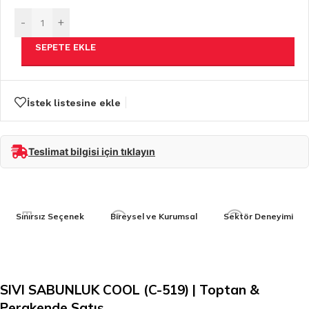
-
+
SEPETE EKLE
İstek listesine ekle
Teslimat bilgisi için tıklayın
Sınırsız Seçenek
Bireysel ve Kurumsal
Sektör Deneyimi
SIVI SABUNLUK COOL (C-519) | Toptan &
Perakende Satış