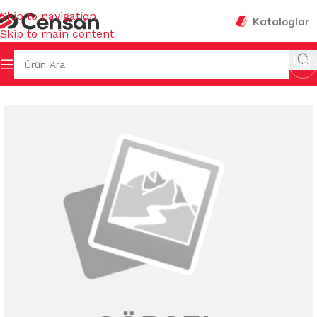
Skip to navigation
Kataloglar
Skip to main content
a Sayfa
/
EV GEREÇLERİ
/
MUHTELİF BANYO AKSESUARLARI