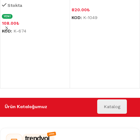
Stokta
820.00
₺
YENİ
KOD:
K-1049
108.00
₺
KOD:
K-674
Ürün Kataloğumuz
Katalog
trendyol