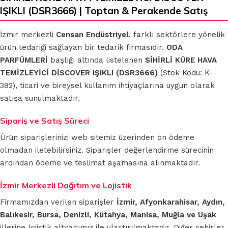
IŞIKLI (DSR3666) | Toptan & Perakende Satış
İzmir merkezli
Censan Endüstriyel
, farklı sektörlere yönelik
ürün tedariği sağlayan bir tedarik firmasıdır.
ODA
PARFÜMLERİ
başlığı altında listelenen
SİHİRLİ KÜRE HAVA
TEMİZLEYİCİ DİSCOVER IŞIKLI (DSR3666)
(Stok Kodu: K-
382), ticari ve bireysel kullanım ihtiyaçlarına uygun olarak
satışa sunulmaktadır.
Sipariş ve Satış Süreci
Ürün siparişlerinizi web sitemiz üzerinden ön ödeme
olmadan iletebilirsiniz. Siparişler değerlendirme sürecinin
ardından ödeme ve teslimat aşamasına alınmaktadır.
İzmir Merkezli Dağıtım ve Lojistik
Firmamızdan verilen siparişler
İzmir, Afyonkarahisar, Aydın,
Balıkesir, Bursa, Denizli, Kütahya, Manisa, Muğla ve Uşak
illerine lojistik altyapımız ile ulaştırılmaktadır. Diğer şehirler