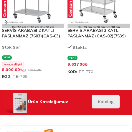
SERVİS ARABASI 2 KATLI
SERVİS ARABASI 3 KATLI
PASLANMAZ (7603)(CAS-03)
PASLANMAZ (CAS-02)(7539)
Stok Sor
Stokta
YENİ
YENİ
9,637.00
₺
%45,5 düştü
8,000.00
₺
14,685.00
₺
KOD:
TE-770
KOD:
TE-769
Ürün Kataloğumuz
Katalog