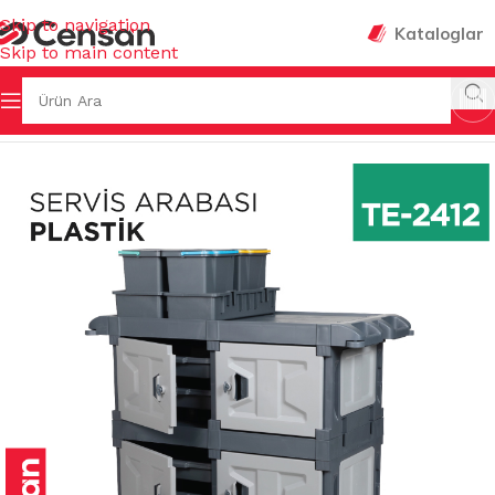
Skip to navigation
Kataloglar
Skip to main content
Ana Sayfa
/
TEMİZLİK GEREÇLERİ
/
SERVİS ARABALARI