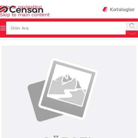
Skip to navigation
Kataloglar
Skip to main content
a Sayfa
/
EV GEREÇLERİ
/
MUHTELİF BANYO AKSESUARLARI