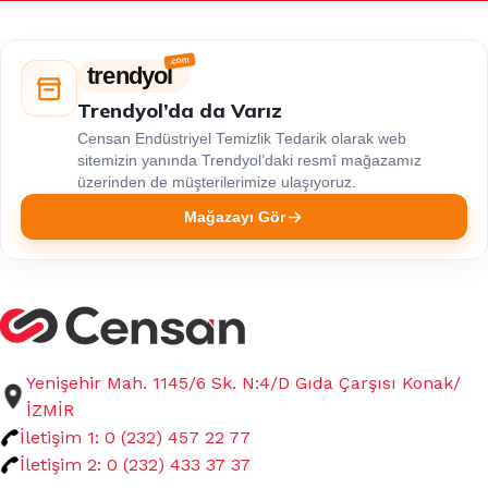
trendyol
Trendyol’da da Varız
Censan Endüstriyel Temizlik Tedarik olarak web
sitemizin yanında Trendyol’daki resmî mağazamız
üzerinden de müşterilerimize ulaşıyoruz.
Mağazayı Gör
Yenişehir Mah. 1145/6 Sk. N:4/D Gıda Çarşısı Konak/
İZMİR
İletişim 1: 0 (232) 457 22 77
İletişim 2: 0 (232) 433 37 37