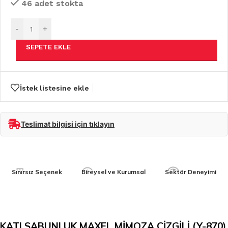
46 adet stokta
-
+
SEPETE EKLE
İstek listesine ekle
Teslimat bilgisi için tıklayın
Sınırsız Seçenek
Bireysel ve Kurumsal
Sektör Deneyimi
KATI SABUNLUK MAXEL MİMOZA ÇİZGİLİ (Y-870)