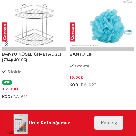
BANYO KÖŞELİĞİ METAL 2Lİ
BANYO LİFİ
(734)(40106)
Stokta
Stokta
19.00
₺
YENİ
KOD:
BA-029
355.00
₺
KOD:
BA-614
Ürün Kataloğumuz
Katalog