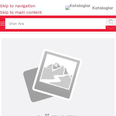
Skip to navigation
Kataloglar
Skip to main content
a Sayfa
/
EV GEREÇLERİ
/
MUHTELİF BANYO AKSESUARLARI