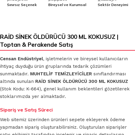
Sınırsız Seçenek
Bireysel ve Kurumsal
Sektör Deneyimi
RAİD SİNEK ÖLDÜRÜCÜ 300 ML KOKUSUZ |
Toptan & Perakende Satış
Censan Endüstriyel
, işletmelerin ve bireysel kullanıcıların
ihtiyaç duyduğu ürün gruplarında tedarik çözümleri
sunmaktadır.
MUHTELİF TEMİZLEYİCİLER
sınıflandırması
altında sunulan
RAİD SİNEK ÖLDÜRÜCÜ 300 ML KOKUSUZ
(Stok Kodu: K-664), genel kullanım beklentileri gözetilerek
stoklarımızda yer almaktadır.
Sipariş ve Satış Süreci
Web sitemiz üzerinden ürünleri sepete ekleyerek ödeme
yapmadan sipariş oluşturabilirsiniz. Oluşturulan siparişler
satış ekibimiz tarafından incelenir ve sipariş detaylarına