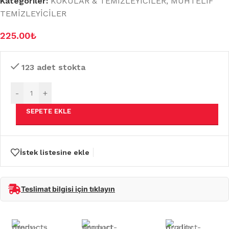
Kategoriler:
KOKULAR & TEMİZLEYİCİLER
,
MUHTELİF
TEMİZLEYİCİLER
225.00
₺
123 adet stokta
-
+
SEPETE EKLE
İstek listesine ekle
Teslimat bilgisi için tıklayın