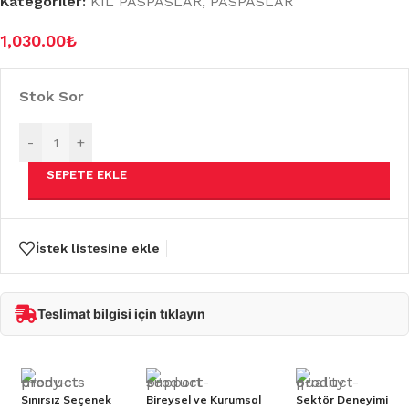
Kategoriler:
KIL PASPASLAR
,
PASPASLAR
1,030.00
₺
Stok Sor
-
+
SEPETE EKLE
İstek listesine ekle
Teslimat bilgisi için tıklayın
Sınırsız Seçenek
Bireysel ve Kurumsal
Sektör Deneyimi