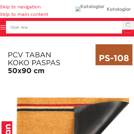
Skip to navigation
Kataloglar
Skip to main content
Ana Sayfa
/
PASPASLAR
/
KIL PASPASLAR