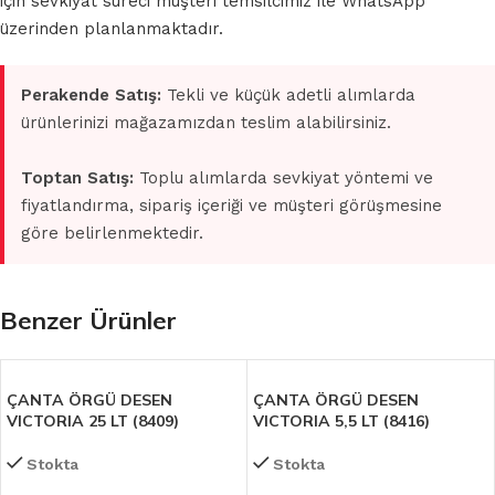
için sevkiyat süreci müşteri temsilcimiz ile WhatsApp
üzerinden planlanmaktadır.
Perakende Satış:
Tekli ve küçük adetli alımlarda
ürünlerinizi mağazamızdan teslim alabilirsiniz.
Toptan Satış:
Toplu alımlarda sevkiyat yöntemi ve
fiyatlandırma, sipariş içeriği ve müşteri görüşmesine
göre belirlenmektedir.
Benzer Ürünler
ÇANTA ÖRGÜ DESEN
ÇANTA ÖRGÜ DESEN
VICTORIA 25 LT (8409)
VICTORIA 5,5 LT (8416)
Stokta
Stokta