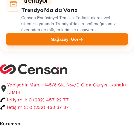
trendyol
Trendyol’da da Varız
Censan Endüstriyel Temizlik Tedarik olarak web
sitemizin yanında Trendyol’daki resmî mağazamız
üzerinden de müşterilerimize ulaşıyoruz.
Mağazayı Gör
Yenişehir Mah. 1145/6 Sk. N:4/D Gıda Çarşısı Konak/
İZMİR
İletişim 1: 0 (232) 457 22 77
İletişim 2: 0 (232) 433 37 37
Kurumsal