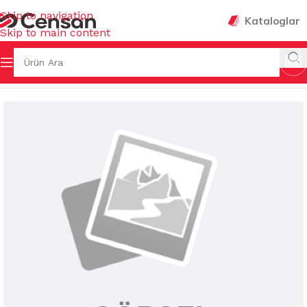
Skip to navigation
Kataloglar
Skip to main content
 Sayfa
/
MUTFAK EŞYALARI
/
MUHTELİF MUTFAK EŞYALARI