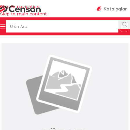
Skip to navigation
Kataloglar
Skip to main content
 Sayfa
/
MUTFAK EŞYALARI
/
MUHTELİF MUTFAK EŞYALARI