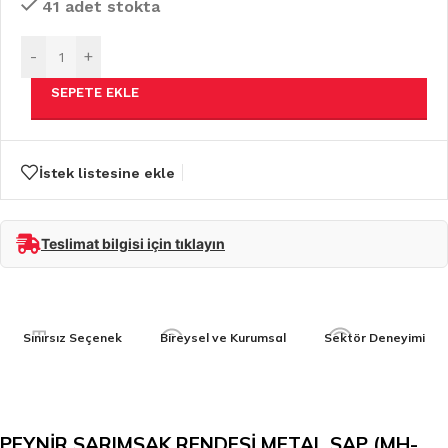
41 adet stokta
-
+
SEPETE EKLE
İstek listesine ekle
Teslimat bilgisi için tıklayın
Sınırsız Seçenek
Bireysel ve Kurumsal
Sektör Deneyimi
PEYNİR SARIMSAK RENDESİ METAL SAP (MH-