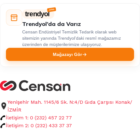
trendyol
Trendyol’da da Varız
Censan Endüstriyel Temizlik Tedarik olarak web
sitemizin yanında Trendyol’daki resmî mağazamız
üzerinden de müşterilerimize ulaşıyoruz.
Mağazayı Gör
Yenişehir Mah. 1145/6 Sk. N:4/D Gıda Çarşısı Konak/
İZMİR
İletişim 1: 0 (232) 457 22 77
İletişim 2: 0 (232) 433 37 37