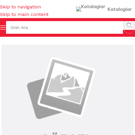
Skip to navigation
Kataloglar
Skip to main content
fa
/
İŞ GÜVENLİĞİ & HIRDAVAT
/
BANTLAR & YAPIŞTIRICILAR