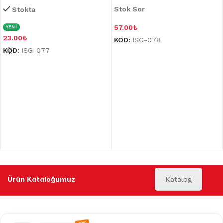
Stok Sor
Stokta
57.00
₺
YENİ
23.00
₺
KOD:
ISG-078
KOD:
ISG-077
Ürün Kataloğumuz
Katalog