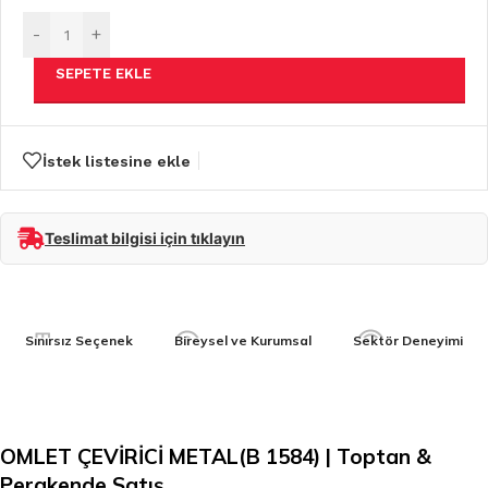
-
+
SEPETE EKLE
İstek listesine ekle
Teslimat bilgisi için tıklayın
Sınırsız Seçenek
Bireysel ve Kurumsal
Sektör Deneyimi
OMLET ÇEVİRİCİ METAL(B 1584) | Toptan &
Perakende Satış