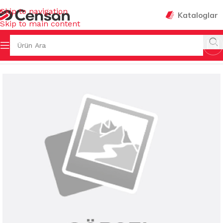
Skip to navigation
Kataloglar
Skip to main content
 Sayfa
/
MUTFAK EŞYALARI
/
MUHTELİF MUTFAK EŞYALARI