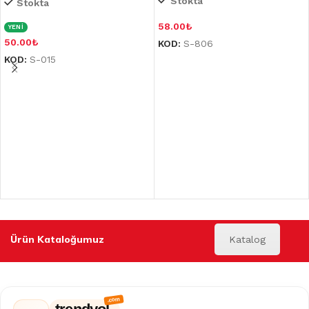
Stokta
Stokta
58.00
₺
YENİ
50.00
₺
KOD:
S-806
KOD:
S-015
Ürün Kataloğumuz
Katalog