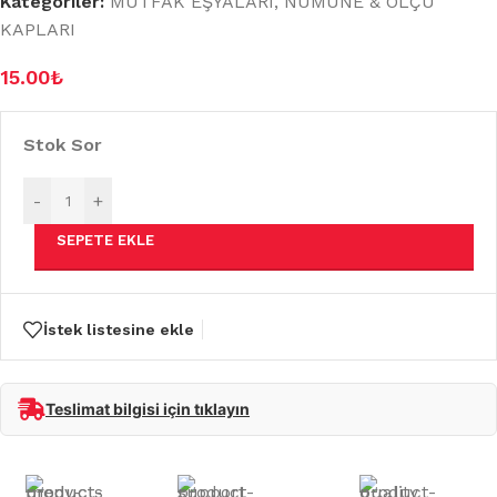
Kategoriler:
MUTFAK EŞYALARI
,
NUMUNE & ÖLÇÜ
KAPLARI
15.00
₺
Stok Sor
-
+
SEPETE EKLE
İstek listesine ekle
Teslimat bilgisi için tıklayın