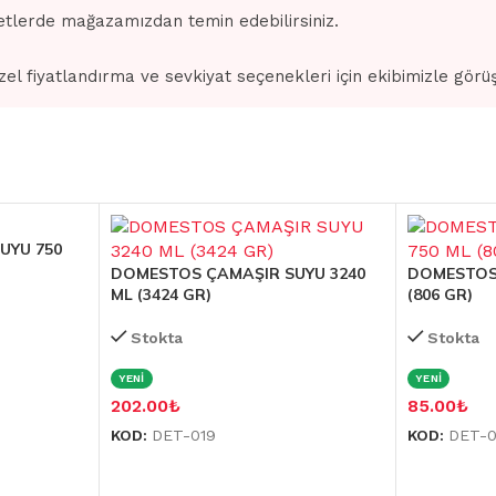
tlerde mağazamızdan temin edebilirsiniz.
zel fiyatlandırma ve sevkiyat seçenekleri için ekibimizle görü
UYU 750
DOMESTOS ÇAMAŞIR SUYU 3240
DOMESTOS 
ML (3424 GR)
(806 GR)
Stokta
Stokta
YENİ
YENİ
202.00
₺
85.00
₺
KOD:
DET-019
KOD:
DET-