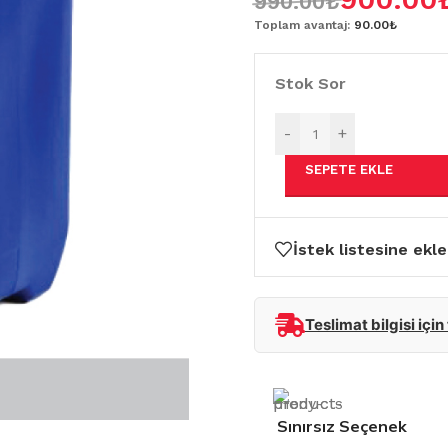
990.00
₺
Toplam avantaj:
90.00₺
Stok Sor
-
+
SEPETE EKLE
İstek listesine ekle
Teslimat bilgisi için
Sınırsız Seçenek