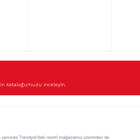
çin kataloğumuzu inceleyin.
in yanında Trendyol’daki resmî mağazamız üzerinden de