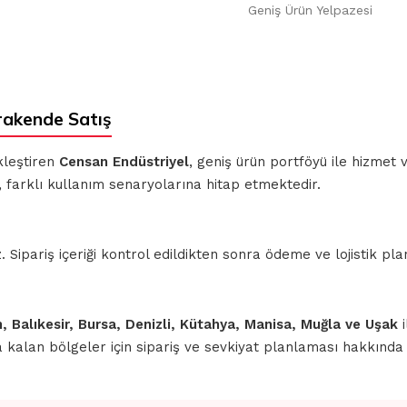
Geniş Ürün Yelpazesi
akende Satış
kleştiren
Censan Endüstriyel
, geniş ürün portföyü ile hizmet
 farklı kullanım senaryolarına hitap etmektedir.
ipariş içeriği kontrol edildikten sonra ödeme ve lojistik planl
n, Balıkesir, Bursa, Denizli, Kütahya, Manisa, Muğla ve Uşak
i
nda kalan bölgeler için sipariş ve sevkiyat planlaması hakkınd