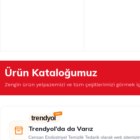
Ürün Kataloğumuz
Zengin ürün yelpazemizi ve tüm çeşitlerimizi görmek i
trendyol
Trendyol’da da Varız
Censan Endüstriyel Temizlik Tedarik olarak web sitemiz