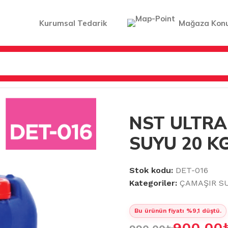
Kurumsal Tedarik
Mağaza Kon
ST ULTRA ÇAMAŞIR SUYU 20 KG
NST ULTRA
SUYU 20 K
Stok kodu:
DET-016
Kategoriler:
ÇAMAŞIR S
Bu ürünün fiyatı %9,1 düştü.
900.00