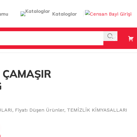
umu
Kataloglar
 ÇAMAŞIR
G
ULARI
,
Fiyatı Düşen Ürünler
,
TEMİZLİK KİMYASALLARI
₺