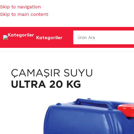
Skip to navigation
Skip to main content
Kategoriler
Ana Sayfa
/
TEMİZLİK KİMYASALLARI
/
ÇAMAŞIR SULARI
/
N