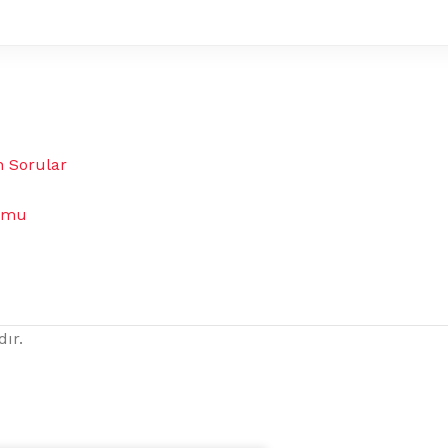
n Sorular
umu
dır.