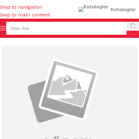
Skip to navigation
Kataloglar
Skip to main content
TEMİZLİK KİMYASALLARI
/
YAĞÇÖZ&KİREÇ ÇÖZ&TUZRUHU