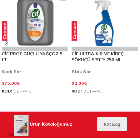
CİF PROF GÜÇLÜ YAĞÇÖZ 5
CİF ULTRA KİR VE KİREÇ
LT
SÖKÜCÜ SPREY 750 ML
Stok Sor
Stok Sor
375.00
₺
92.00
₺
KOD:
DET-416
KOD:
DET-443
Ürün Kataloğumuz
Katalog