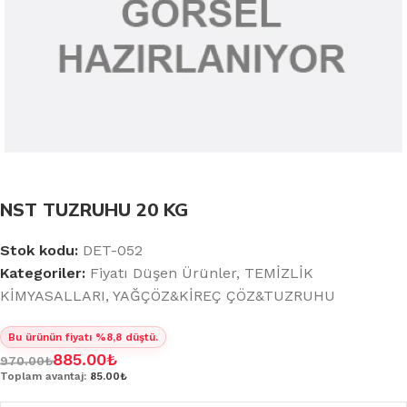
NST TUZRUHU 20 KG
Stok kodu:
DET-052
Kategoriler:
Fiyatı Düşen Ürünler
,
TEMİZLİK
KİMYASALLARI
,
YAĞÇÖZ&KİREÇ ÇÖZ&TUZRUHU
Bu ürünün fiyatı %8,8 düştü.
885.00
₺
970.00
₺
Toplam avantaj:
85.00₺