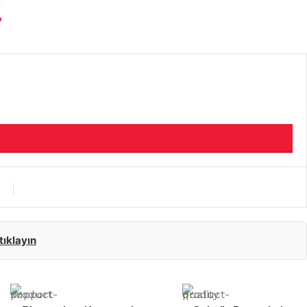
₺
 tıklayın