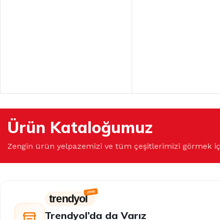
Ürün Kataloğumuz
Zengin ürün yelpazemizi ve tüm çeşitlerimizi görmek i
trendyol
Trendyol’da da Varız