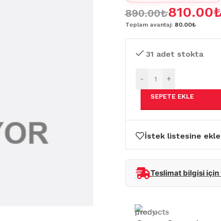
810.00
890.00
₺
Toplam avantaj:
80.00₺
31 adet stokta
-
+
SEPETE EKLE
İstek listesine ekle
Teslimat bilgisi için