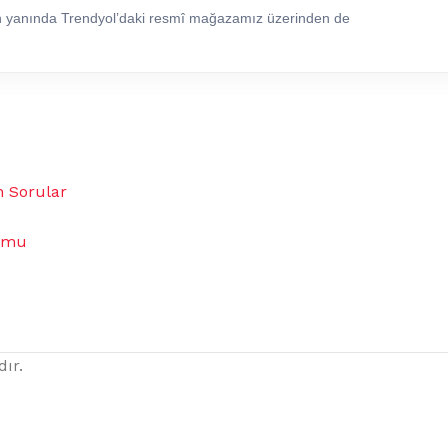
in yanında Trendyol’daki resmî mağazamız üzerinden de
n Sorular
umu
dır.