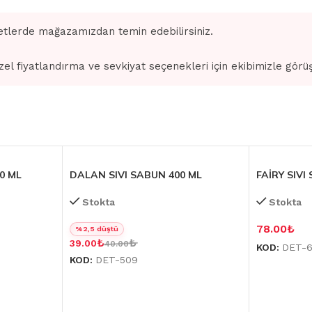
tlerde mağazamızdan temin edebilirsiniz.
zel fiyatlandırma ve sevkiyat seçenekleri için ekibimizle görü
0 ML
DALAN SIVI SABUN 400 ML
FAİRY SIVI
Stokta
Stokta
78.00
₺
%2,5 düştü
₺
₺
39.00
40.00
KOD:
DET-6
KOD:
DET-509