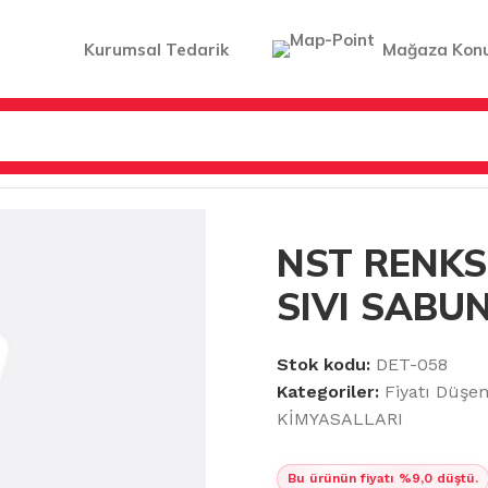
Kurumsal Tedarik
Mağaza Kon
PÜK SABUNLAR
/
NST RENKSİZ KOKUSUZ SIVI SABUN 20 
NST RENKS
SIVI SABUN
Stok kodu:
DET-058
Kategoriler:
Fiyatı Düşe
KİMYASALLARI
Bu ürünün fiyatı %9,0 düştü.