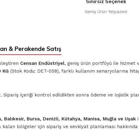
Sınırsız Seçenek
Geniş Ürün Yelpazesi
an & Perakende Satış
kleştiren
Censan Endüstriyel
, geniş ürün portföyü ile hizmet
0 KG
(Stok Kodu: DET-058), farklı kullanım senaryolarına hita
ipariş içeriği kontrol edildikten sonra ödeme ve lojistik planl
n, Balıkesir, Bursa, Denizli, Kütahya, Manisa, Muğla ve Uşak
i
nda kalan bölgeler için sipariş ve sevkiyat planlaması hakkınd