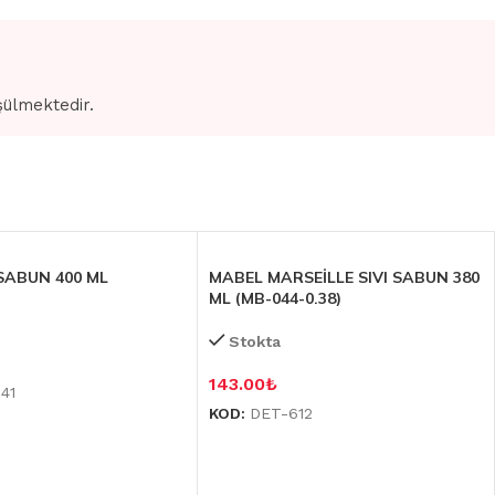
şülmektedir.
 SABUN 400 ML
MABEL MARSEİLLE SIVI SABUN 380
ML (MB-044-0.38)
Stokta
143.00
₺
41
KOD:
DET-612