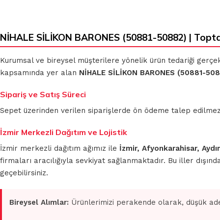
NİHALE SİLİKON BARONES (50881-50882) | Topta
KLASIK BEZLER
MİKROFİBER
Kurumsal ve bireysel müşterilere yönelik ürün tedariği gerçe
TEMİZLİK BEZLERİ
kapsamında yer alan
NİHALE SİLİKON BARONES (50881-508
MUHTELİF
TEMİZLİK BEZLERİ
MİKROFİBER OTO
Sipariş ve Satış Süreci
GRUBU
Sepet üzerinden verilen siparişlerde ön ödeme talep edilmez. S
İzmir Merkezli Dağıtım ve Lojistik
İzmir merkezli dağıtım ağımız ile
İzmir, Afyonkarahisar, Aydı
firmaları aracılığıyla sevkiyat sağlanmaktadır. Bu iller dışı
geçebilirsiniz.
Bireysel Alımlar:
Ürünlerimizi perakende olarak, düşük ade