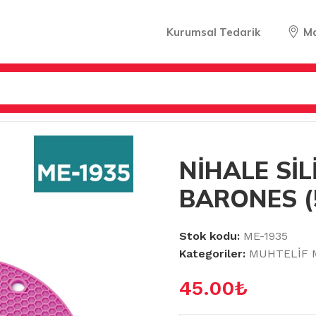
Kurumsal Tedarik
M
ARI
/
NİHALE SİLİKON BARONES (50881-50882)
NİHALE Sİ
BARONES (
Stok kodu:
ME-1935
Kategoriler:
MUHTELİF 
45.00
₺