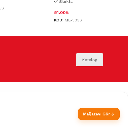
Stokta
58
51.00
₺
KOD:
ME-5038
Katalog
Mağazayı Gör