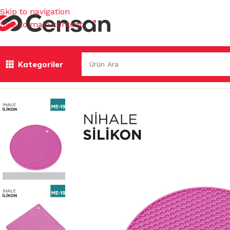
Skip to navigation
Skip to main content
Kategoriler
Ana Sayfa
/
MUTFAK EŞYALARI
/
MUHTELİF MUTFAK EŞYAL