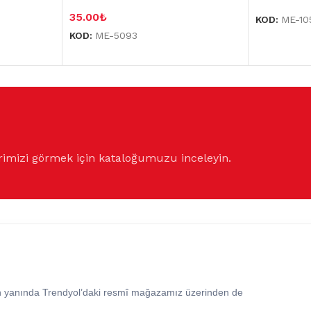
35.00
₺
KOD:
ME-10
KOD:
ME-5093
rimizi görmek için kataloğumuzu inceleyin.
in yanında Trendyol’daki resmî mağazamız üzerinden de