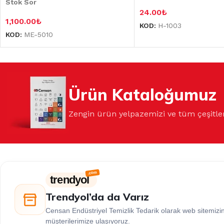
Stok Sor
24.00
₺
1,100.00
₺
KOD:
H-1003
KOD:
ME-5010
Ürün Kataloğumuz
Zengin ürün yelpazemizi ve tüm çeşitle
trendyol
Trendyol’da da Varız
Censan Endüstriyel Temizlik Tedarik olarak web sitemiz
müşterilerimize ulaşıyoruz.