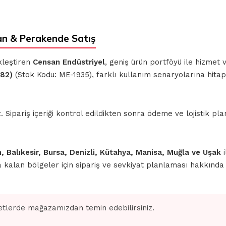
n & Perakende Satış
kleştiren
Censan Endüstriyel
, geniş ürün portföyü ile hizmet
82)
(Stok Kodu: ME-1935), farklı kullanım senaryolarına hitap
ipariş içeriği kontrol edildikten sonra ödeme ve lojistik planl
n, Balıkesir, Bursa, Denizli, Kütahya, Manisa, Muğla ve Uşak
i
nda kalan bölgeler için sipariş ve sevkiyat planlaması hakkınd
tlerde mağazamızdan temin edebilirsiniz.