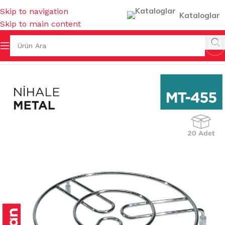
Skip to navigation
Kataloglar
Skip to main content
 Sayfa
/
MUTFAK EŞYALARI
/
MUHTELİF MUTFAK EŞYALARI