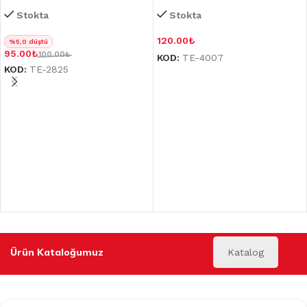
Stokta
Stokta
120.00
₺
%5,0 düştü
95.00
₺
100.00
₺
KOD:
TE-4007
KOD:
TE-2825
Ürün Kataloğumuz
Katalog