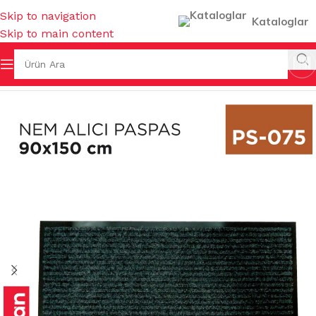
Skip to navigation
Kataloglar
Skip to main content
Ana Sayfa
/
PASPASLAR
/
NEM ALICI PASPASLAR