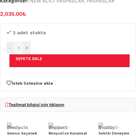
Kategoriler:
NEM ALICI PASPASLAR
,
PASPASLAR
2,035.00
₺
3 adet stokta
-
+
SEPETE EKLE
İstek listesine ekle
Teslimat bilgisi için tıklayın
Sınırsız Seçenek
Bireysel ve Kurumsal
Sektör Deneyimi