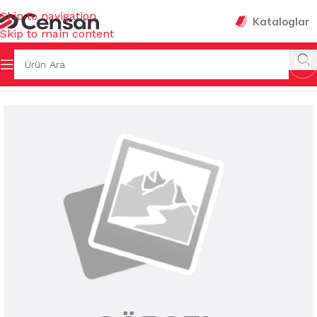
Skip to navigation
Kataloglar
Skip to main content
 Sayfa
/
MUTFAK EŞYALARI
/
MUHTELİF MUTFAK EŞYALARI