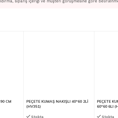
dırma, sipariş içeriği ve müşteri görüşmesine göre belirlenm
*90 CM
PEÇETE KUMAŞ NAKIŞLI 40*60 2Lİ
PEÇETE KU
(HV351)
60*60 6LI (
Stokta
Stokta