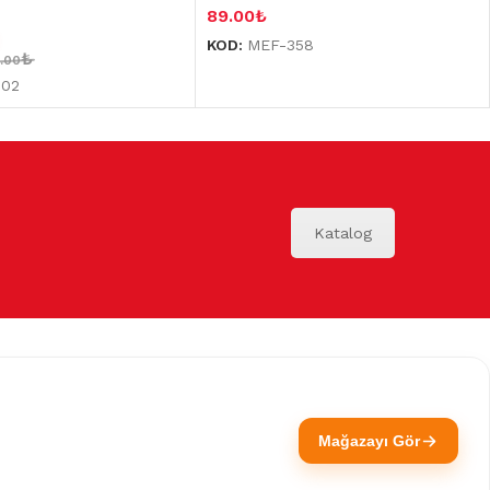
89.00
₺
KOD:
MEF-358
₺
3.00
702
Katalog
Mağazayı Gör