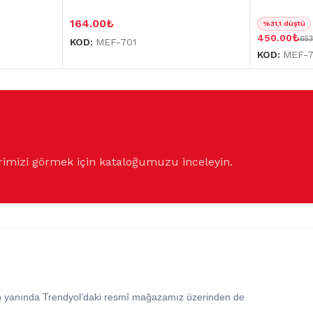
164.00
₺
%31,1 düştü
₺
450.00
65
KOD:
MEF-701
KOD:
MEF-
rimizi görmek için kataloğumuzu inceleyin.
in yanında Trendyol’daki resmî mağazamız üzerinden de