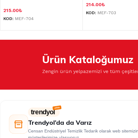
214.00
₺
215.00
₺
KOD:
MEF-703
KOD:
MEF-704
Ürün Kataloğumuz
Zengin ürün yelpazemizi ve tüm çeşitle
trendyol
Trendyol’da da Varız
Censan Endüstriyel Temizlik Tedarik olarak web sitemiz
müşterilerimize ulaşıyoruz.