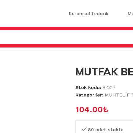
Kurumsal Tedarik
M
ERİ
/
MUTFAK BEZİ 3LÜ
MUTFAK BE
Stok kodu:
B-227
Kategoriler:
MUHTELİF T
104.00
₺
80 adet stokta