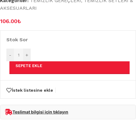
Kategoriler:
TEMİZLİK GEREÇLERİ
,
TEMİZLİK SETLERİ &
AKSESUARLARI
106.00
₺
Stok Sor
-
+
SEPETE EKLE
İstek listesine ekle
Teslimat bilgisi için tıklayın