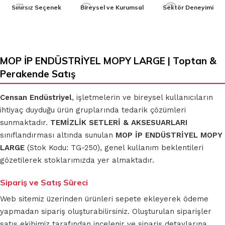
Sınırsız Seçenek
Bireysel ve Kurumsal
Sektör Deneyimi
MOP İP ENDÜSTRİYEL MOPY LARGE | Toptan &
Perakende Satış
Censan Endüstriyel
, işletmelerin ve bireysel kullanıcıların
ihtiyaç duyduğu ürün gruplarında tedarik çözümleri
sunmaktadır.
TEMİZLİK SETLERİ & AKSESUARLARI
sınıflandırması altında sunulan
MOP İP ENDÜSTRİYEL MOPY
LARGE
(Stok Kodu: TG-250), genel kullanım beklentileri
gözetilerek stoklarımızda yer almaktadır.
Sipariş ve Satış Süreci
Web sitemiz üzerinden ürünleri sepete ekleyerek ödeme
yapmadan sipariş oluşturabilirsiniz. Oluşturulan siparişler
satış ekibimiz tarafından incelenir ve sipariş detaylarına