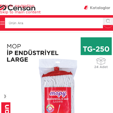
Skip to navigation
Kataloglar
Skip to main content
EMİZLİK GEREÇLERİ
/
TEMİZLİK SETLERİ & AKSESUARLARI