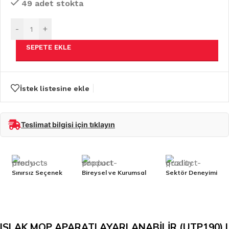
49 adet stokta
-
+
SEPETE EKLE
İstek listesine ekle
Teslimat bilgisi için tıklayın
Sınırsız Seçenek
Bireysel ve Kurumsal
Sektör Deneyimi
ISLAK MOP APARATI AYARLANABİLİR (UTP190) |