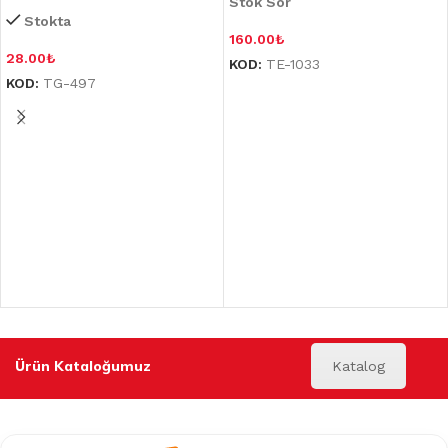
Stok Sor
Stokta
160.00
₺
28.00
₺
KOD:
TE-1033
KOD:
TG-497
Ürün Kataloğumuz
Katalog