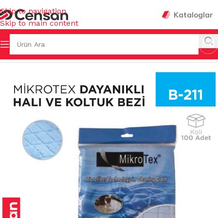
Skip to navigation
Kataloglar
Skip to main content
Sayfa
/
TEMİZLİK BEZLERİ
/
MİKROFİBER TEMİZLİK BEZLERİ