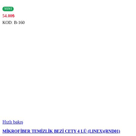
YENİ
54.00
₺
KOD:
B-160
Hızlı bakış
MİKROFİBER TEMİZLİK BEZİ CETY 4 LÜ (LINEX)(RND01)