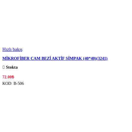
Hızlı bakış
MİKROFİBER CAM BEZİ AKTİF SİMPAK (40*40)(3241)
Stokta
72.00
₺
KOD:
B-506