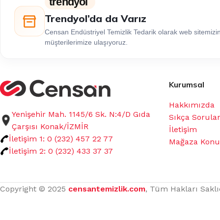
trendyol
Trendyol’da da Varız
Censan Endüstriyel Temizlik Tedarik olarak web sitemiz
müşterilerimize ulaşıyoruz.
Kurumsal
Hakkımızda
Yenişehir Mah. 1145/6 Sk. N:4/D Gıda
Sıkça Sorula
Çarşısı Konak/İZMİR
İletişim
İletişim 1: 0 (232) 457 22 77
Mağaza Kon
İletişim 2: 0 (232) 433 37 37
Copyright © 2025
censantemizlik.com
, Tüm Hakları Saklı