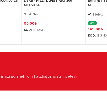
LİKONLU 18
DERBY HIZLI YAPIŞTIRICI 200
EMNİYET ŞE
ML+50 GR
MT
Stok Sor
Stokta
95.00
₺
YENİ
149.00
₺
KOD:
H-1013
KOD:
ISG-1
rimizi görmek için kataloğumuzu inceleyin.