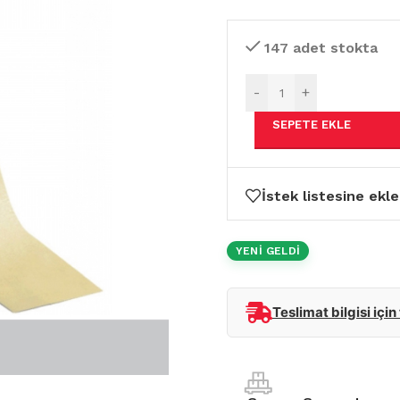
147 adet stokta
-
+
SEPETE EKLE
İstek listesine ekle
YENİ GELDİ
Teslimat bilgisi için