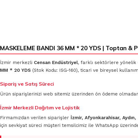
KLASIK BEZLER
MİKROFİBER
TEMİZLİK BEZLERİ
MASKELEME BANDI 36 MM * 20 YDS | Toptan & P
MUHTELİF
TEMİZLİK BEZLERİ
MİKROFİBER OTO
İzmir merkezli
Censan Endüstriyel
, farklı sektörlere yönelik
GRUBU
MM * 20 YDS
(Stok Kodu: ISG-160), ticari ve bireysel kullanı
Sipariş ve Satış Süreci
Ürün siparişlerinizi web sitemiz üzerinden ön ödeme olmadan 
İzmir Merkezli Dağıtım ve Lojistik
Firmamızdan verilen siparişler
İzmir, Afyonkarahisar, Aydın,
için sevkiyat süreci müşteri temsilcimiz ile WhatsApp üzerin