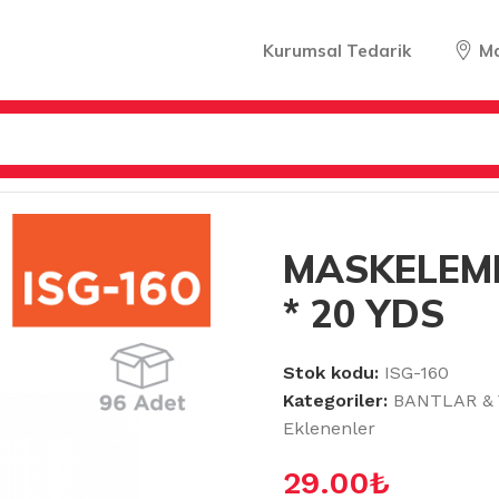
Kurumsal Tedarik
M
IRICILAR
/
MASKELEME BANDI 36 MM * 20 YDS
MASKELEME
* 20 YDS
Stok kodu:
ISG-160
Kategoriler:
BANTLAR & 
Eklenenler
29.00
₺