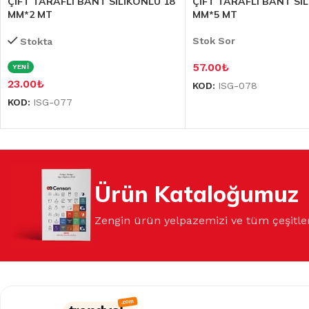
ÇİFT TARAFLI BANT SİLİKONLU 18
ÇİFT TARAFLI BANT Sİ
MM*2 MT
MM*5 MT
Stok Sor
Stokta
57.00
₺
YENİ
23.00
₺
KOD:
ISG-078
KOD:
ISG-077
Ürün Kataloğumuz
Zengin ürün yelpazemizi ve tüm çeşitle