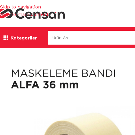
Skip to navigation
Skip to main content
Kategoriler
Ana Sayfa
/
İŞ GÜVENLİĞİ & HIRDAVAT
/
BANTLAR & YAPIŞT