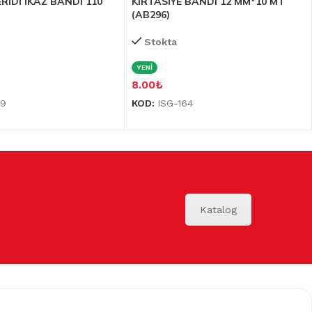
RİDİ İKAZ BANDI 110
KIRTASİYE BANDI 12 MM*10 MT
(AB296)
Stokta
YENİ
8.00
₺
09
KOD:
ISG-164
Katalog