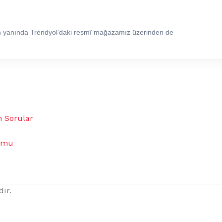
in yanında Trendyol’daki resmî mağazamız üzerinden de
n Sorular
umu
dır.