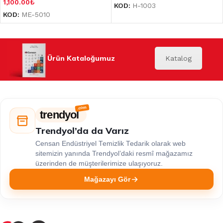
1,100.00
₺
KOD:
H-1003
KOD:
ME-5010
Ürün Kataloğumuz
Katalog
trendyol
Trendyol’da da Varız
Censan Endüstriyel Temizlik Tedarik olarak web
sitemizin yanında Trendyol’daki resmî mağazamız
üzerinden de müşterilerimize ulaşıyoruz.
Mağazayı Gör