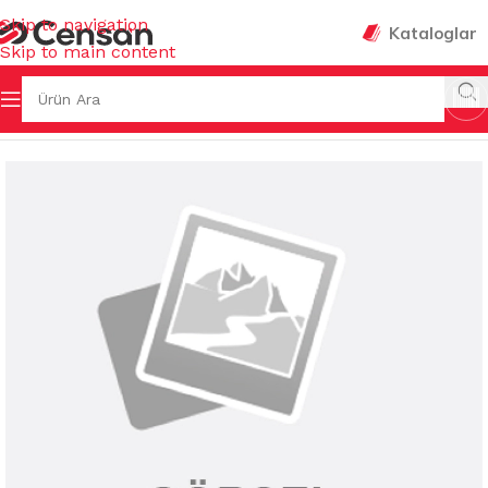
Skip to navigation
Kataloglar
Skip to main content
 Sayfa
/
MUTFAK EŞYALARI
/
MUHTELİF MUTFAK EŞYALARI