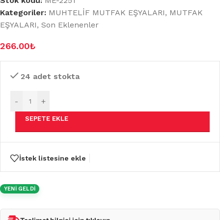
Stok kodu:
ME-2251
Kategoriler:
MUHTELİF MUTFAK EŞYALARI
,
MUTFAK
EŞYALARI
,
Son Eklenenler
266.00
₺
24 adet stokta
-
+
SEPETE EKLE
İstek listesine ekle
YENİ GELDİ