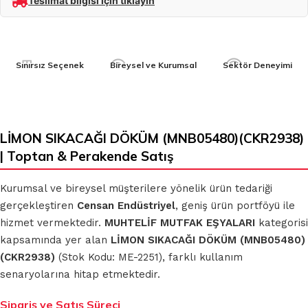
Teslimat bilgisi için tıklayın
Sınırsız Seçenek
Bireysel ve Kurumsal
Sektör Deneyimi
LİMON SIKACAĞI DÖKÜM (MNB05480)(CKR2938)
| Toptan & Perakende Satış
Kurumsal ve bireysel müşterilere yönelik ürün tedariği
gerçekleştiren
Censan Endüstriyel
, geniş ürün portföyü ile
hizmet vermektedir.
MUHTELİF MUTFAK EŞYALARI
kategorisi
kapsamında yer alan
LİMON SIKACAĞI DÖKÜM (MNB05480)
(CKR2938)
(Stok Kodu: ME-2251), farklı kullanım
senaryolarına hitap etmektedir.
Sipariş ve Satış Süreci