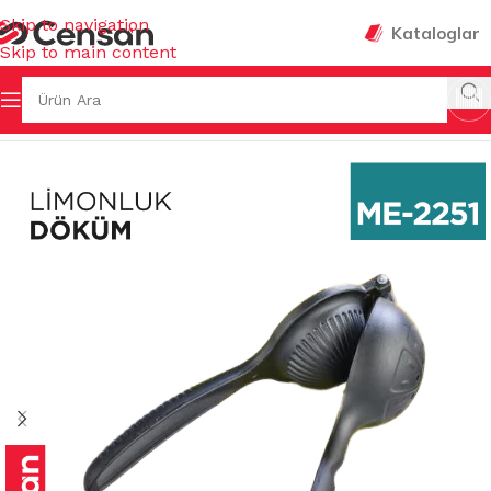
Skip to navigation
Kataloglar
Skip to main content
 Sayfa
/
MUTFAK EŞYALARI
/
MUHTELİF MUTFAK EŞYALARI