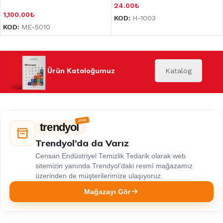
24.00
₺
1,100.00
₺
KOD:
H-1003
KOD:
ME-5010
Ürün Kataloğumuz
Katalog
trendyol
Trendyol’da da Varız
Censan Endüstriyel Temizlik Tedarik olarak web
sitemizin yanında Trendyol’daki resmî mağazamız
üzerinden de müşterilerimize ulaşıyoruz.
Mağazayı Gör