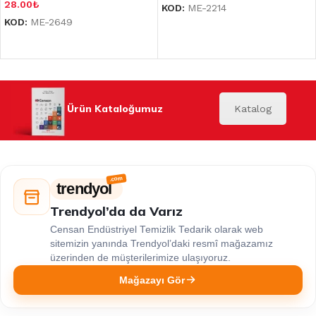
28.00
₺
KOD:
ME-2214
KOD:
ME-2649
Ürün Kataloğumuz
Katalog
trendyol
Trendyol’da da Varız
Censan Endüstriyel Temizlik Tedarik olarak web
sitemizin yanında Trendyol’daki resmî mağazamız
üzerinden de müşterilerimize ulaşıyoruz.
Mağazayı Gör