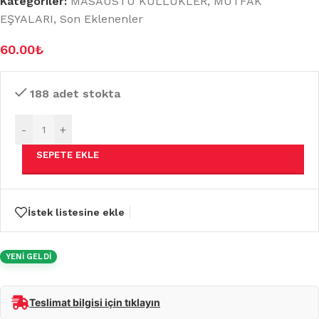
Kategoriler:
MASAÜSTÜ KÜLLÜKLER
,
MUTFAK
EŞYALARI
,
Son Eklenenler
60.00
₺
188 adet stokta
-
+
SEPETE EKLE
İstek listesine ekle
YENİ GELDİ
Teslimat bilgisi için tıklayın