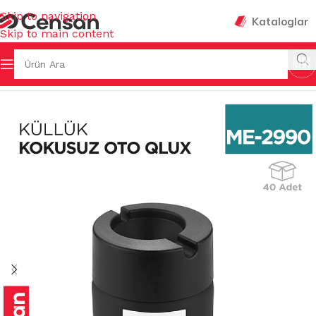
Skip to navigation
Kataloglar
Skip to main content
Ana Sayfa
/
MUTFAK EŞYALARI
/
MASAÜSTÜ KÜLLÜKLER