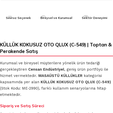
Sınırsız Seçenek
Bireysel ve Kurumsal
Sektör Deneyimi
KÜLLÜK KOKUSUZ OTO QLUX (C-549) | Toptan &
Perakende Satış
Kurumsal ve bireysel müşterilere yönelik ürün tedariği
gerçekleştiren
Censan Endüstriyel
, geniş ürün portföyü ile
hizmet vermektedir.
MASAÜSTÜ KÜLLÜKLER
kategorisi
kapsamında yer alan
KÜLLÜK KOKUSUZ OTO QLUX (C-549)
(Stok Kodu: ME-2990), farklı kullanım senaryolarına hitap
etmektedir.
Sipariş ve Satış Süreci