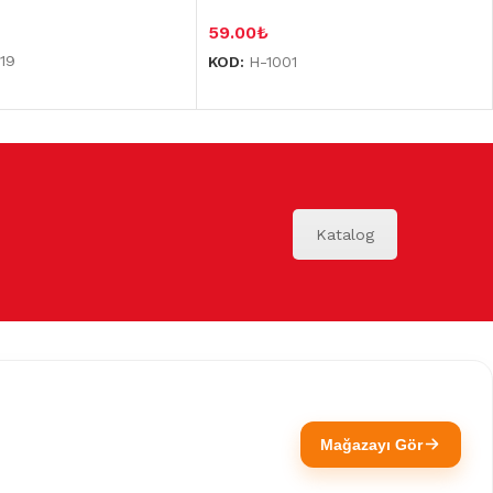
59.00
₺
19
KOD:
H-1001
Katalog
Mağazayı Gör