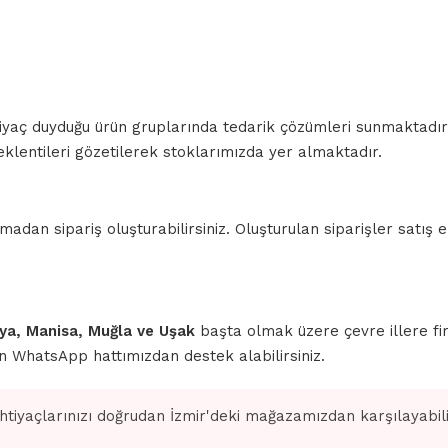
ihtiyaç duyduğu ürün gruplarında tedarik çözümleri sunmaktadı
klentileri gözetilerek stoklarımızda yer almaktadır.
n sipariş oluşturabilirsiniz. Oluşturulan siparişler satış ek
ahya, Manisa, Muğla ve Uşak
başta olmak üzere çevre illere fi
için WhatsApp hattımızdan destek alabilirsiniz.
ihtiyaçlarınızı doğrudan İzmir'deki mağazamızdan karşılayabilir