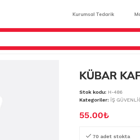
Kurumsal Tedarik
M
AT MALZEMELERİ
/
KÜBAR KAFASI
KÜBAR KAF
Stok kodu:
H-486
Kategoriler:
İŞ GÜVENLİ
55.00
₺
70 adet stokta