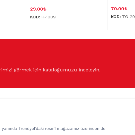
70.00
₺
29.00
₺
KOD:
TG-20
KOD:
H-1009
rimizi görmek için kataloğumuzu inceleyin.
in yanında Trendyol’daki resmî mağazamız üzerinden de