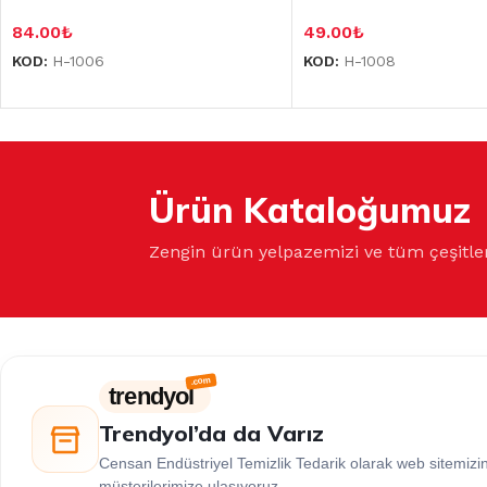
84.00
₺
49.00
₺
KOD:
H-1006
KOD:
H-1008
Ürün Kataloğumuz
Zengin ürün yelpazemizi ve tüm çeşitle
trendyol
Trendyol’da da Varız
Censan Endüstriyel Temizlik Tedarik olarak web sitemiz
müşterilerimize ulaşıyoruz.