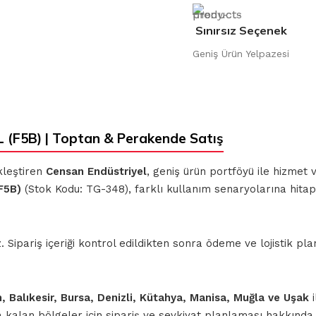
Sınırsız Seçenek
Geniş Ürün Yelpazesi
(F5B) | Toptan & Perakende Satış
kleştiren
Censan Endüstriyel
, geniş ürün portföyü ile hizmet
F5B)
(Stok Kodu: TG-348), farklı kullanım senaryolarına hitap
ipariş içeriği kontrol edildikten sonra ödeme ve lojistik planl
n, Balıkesir, Bursa, Denizli, Kütahya, Manisa, Muğla ve Uşak
i
nda kalan bölgeler için sipariş ve sevkiyat planlaması hakkınd