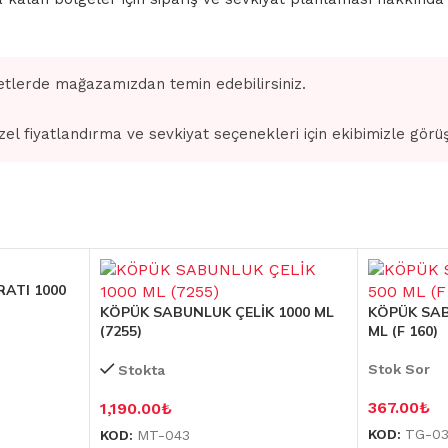
tlerde mağazamızdan temin edebilirsiniz.
zel fiyatlandırma ve sevkiyat seçenekleri için ekibimizle görü
ATI 1000
KÖPÜK SABUNLUK ÇELİK 1000 ML
KÖPÜK SAB
(7255)
ML (F 160)
Stok Sor
Stokta
367.00
₺
1,190.00
₺
KOD:
TG-0
KOD:
MT-043