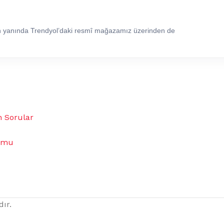
in yanında Trendyol’daki resmî mağazamız üzerinden de
n Sorular
umu
dır.