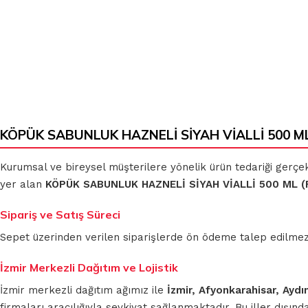
KÖPÜK SABUNLUK HAZNELİ SİYAH VİALLİ 500 ML 
Kurumsal ve bireysel müşterilere yönelik ürün tedariği gerçe
yer alan
KÖPÜK SABUNLUK HAZNELİ SİYAH VİALLİ 500 ML (
Sipariş ve Satış Süreci
Sepet üzerinden verilen siparişlerde ön ödeme talep edilmez. S
İzmir Merkezli Dağıtım ve Lojistik
İzmir merkezli dağıtım ağımız ile
İzmir, Afyonkarahisar, Aydı
firmaları aracılığıyla sevkiyat sağlanmaktadır. Bu iller dışı