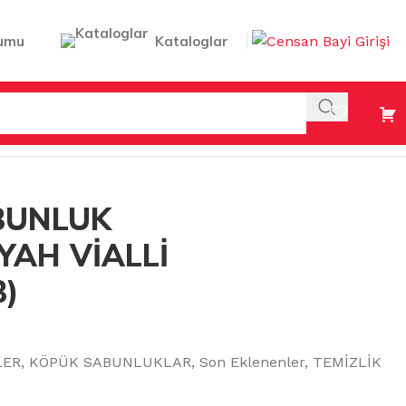
umu
Kataloglar
 500 ML (F5B)
BUNLUK
YAH VİALLİ
B)
LER
,
KÖPÜK SABUNLUKLAR
,
Son Eklenenler
,
TEMİZLİK