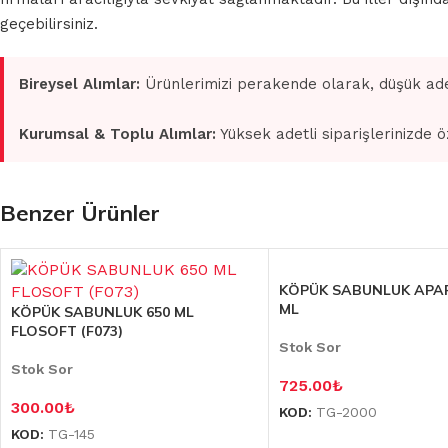
geçebilirsiniz.
Bireysel Alımlar:
Ürünlerimizi perakende olarak, düşük ade
Kurumsal & Toplu Alımlar:
Yüksek adetli siparişlerinizde ö
Benzer Ürünler
KÖPÜK SABUNLUK APAR
ML
KÖPÜK SABUNLUK 650 ML
FLOSOFT (F073)
Stok Sor
Stok Sor
725.00
₺
300.00
₺
KOD:
TG-2000
KOD:
TG-145