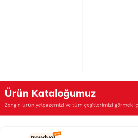
Ürün Kataloğumuz
Zengin ürün yelpazemizi ve tüm çeşitlerimizi görmek i
trendyol