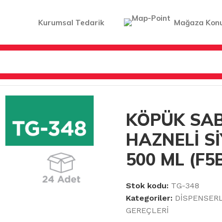
Kurumsal Tedarik
Mağaza Kon
SABUNLUKLAR
/
KÖPÜK SABUNLUK HAZNELİ SİYAH VİALLİ
KÖPÜK SA
HAZNELİ Sİ
500 ML (F5
Stok kodu:
TG-348
Kategoriler:
DİSPENSER
GEREÇLERİ