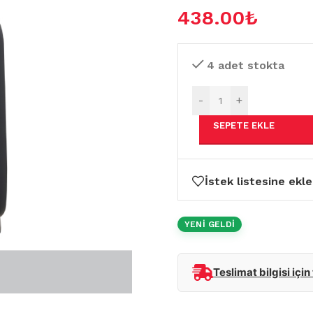
438.00
₺
4 adet stokta
-
+
SEPETE EKLE
İstek listesine ekle
YENİ GELDİ
Teslimat bilgisi için