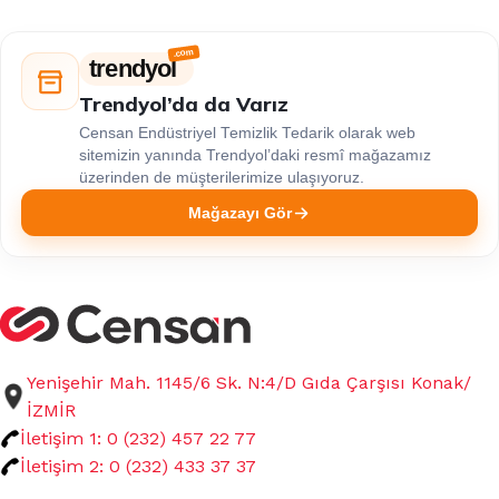
trendyol
Trendyol’da da Varız
Censan Endüstriyel Temizlik Tedarik olarak web
sitemizin yanında Trendyol’daki resmî mağazamız
üzerinden de müşterilerimize ulaşıyoruz.
Mağazayı Gör
Yenişehir Mah. 1145/6 Sk. N:4/D Gıda Çarşısı Konak/
İZMİR
İletişim 1: 0 (232) 457 22 77
İletişim 2: 0 (232) 433 37 37