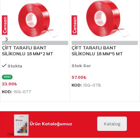
ÇİFT TARAFLI BANT
ÇİFT TARAFLI BANT
SİLİKONLU 18 MM*2 MT
SİLİKONLU 18 MM*5 MT
Stok Sor
Stokta
57.00
₺
YENİ
23.00
₺
KOD:
ISG-078
KOD:
ISG-077
Ürün Kataloğumuz
Katalog