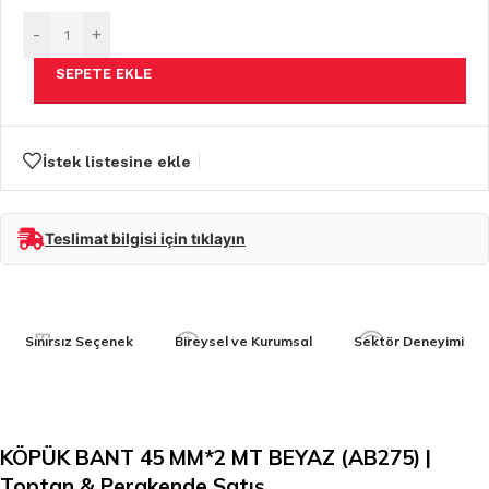
-
+
SEPETE EKLE
İstek listesine ekle
Teslimat bilgisi için tıklayın
Sınırsız Seçenek
Bireysel ve Kurumsal
Sektör Deneyimi
KÖPÜK BANT 45 MM*2 MT BEYAZ (AB275) |
Toptan & Perakende Satış