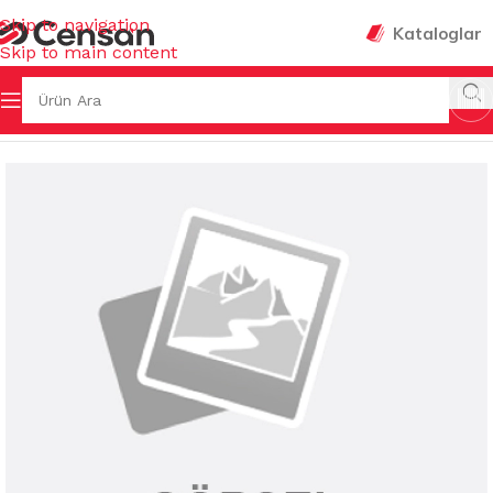
Skip to navigation
Kataloglar
Skip to main content
fa
/
İŞ GÜVENLİĞİ & HIRDAVAT
/
BANTLAR & YAPIŞTIRICILAR