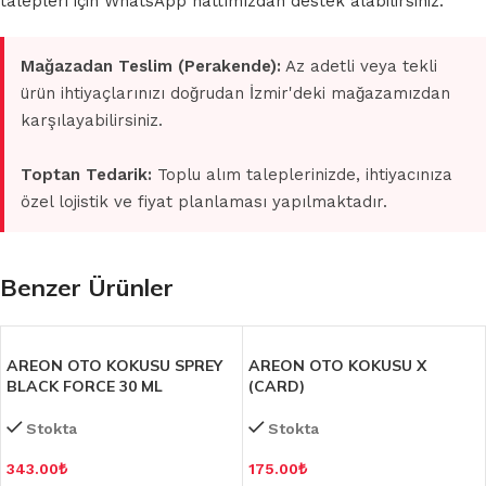
talepleri için WhatsApp hattımızdan destek alabilirsiniz.
Mağazadan Teslim (Perakende):
Az adetli veya tekli
ürün ihtiyaçlarınızı doğrudan İzmir'deki mağazamızdan
karşılayabilirsiniz.
Toptan Tedarik:
Toplu alım taleplerinizde, ihtiyacınıza
özel lojistik ve fiyat planlaması yapılmaktadır.
Benzer Ürünler
AREON OTO KOKUSU SPREY
AREON OTO KOKUSU X
BLACK FORCE 30 ML
(CARD)
Stokta
Stokta
343.00
₺
175.00
₺