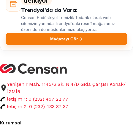
trendyol
Trendyol’da da Varız
Censan Endüstriyel Temizlik Tedarik olarak web
sitemizin yanında Trendyol’daki resmî mağazamız
üzerinden de müşterilerimize ulaşıyoruz.
Mağazayı Gör
Yenişehir Mah. 1145/6 Sk. N:4/D Gıda Çarşısı Konak/
İZMİR
İletişim 1: 0 (232) 457 22 77
İletişim 2: 0 (232) 433 37 37
Kurumsal