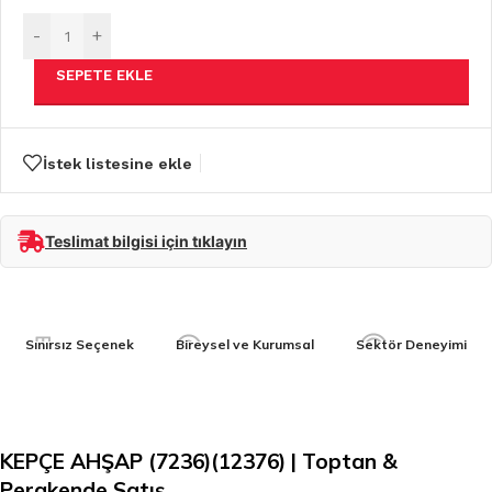
-
+
SEPETE EKLE
İstek listesine ekle
Teslimat bilgisi için tıklayın
Sınırsız Seçenek
Bireysel ve Kurumsal
Sektör Deneyimi
KEPÇE AHŞAP (7236)(12376) | Toptan &
Perakende Satış