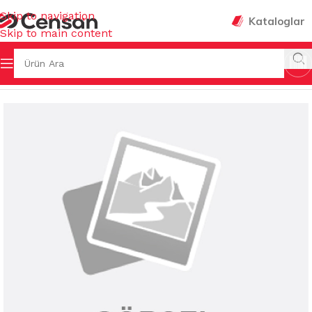
Skip to navigation
Kataloglar
Skip to main content
 Sayfa
/
MUTFAK EŞYALARI
/
MUHTELİF MUTFAK EŞYALARI