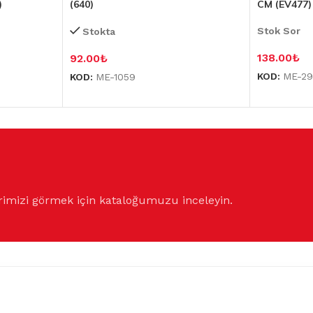
)
(640)
CM (EV477)
Stok Sor
Stokta
138.00
₺
92.00
₺
KOD:
ME-2
KOD:
ME-1059
rimizi görmek için kataloğumuzu inceleyin.