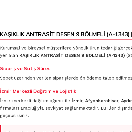
KLASIK
MİKROFİBER
KAŞIKLIK ANTRASİT DESEN 9 BÖLMELİ (A-1343) |
BEZLER
TEMİZLİK
BEZLERİ
Kurumsal ve bireysel müşterilere yönelik ürün tedariği gerçe
yer alan
KAŞIKLIK ANTRASİT DESEN 9 BÖLMELİ (A-1343)
(St
MUHTELİF
TEMİZLİK
MİKROFİBER
BEZLERİ
OTO GRUBU
Sipariş ve Satış Süreci
Sepet üzerinden verilen siparişlerde ön ödeme talep edilmez. S
İzmir Merkezli Dağıtım ve Lojistik
İzmir merkezli dağıtım ağımız ile
İzmir, Afyonkarahisar, Aydı
firmaları aracılığıyla sevkiyat sağlanmaktadır. Bu iller dışı
geçebilirsiniz.