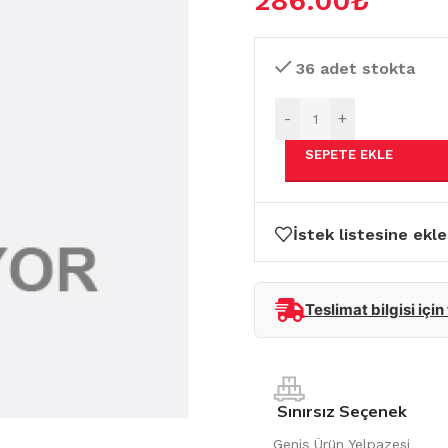
286.00
₺
36 adet stokta
-
+
SEPETE EKLE
İstek listesine ekle
Teslimat bilgisi için
Sınırsız Seçenek
Geniş Ürün Yelpazesi