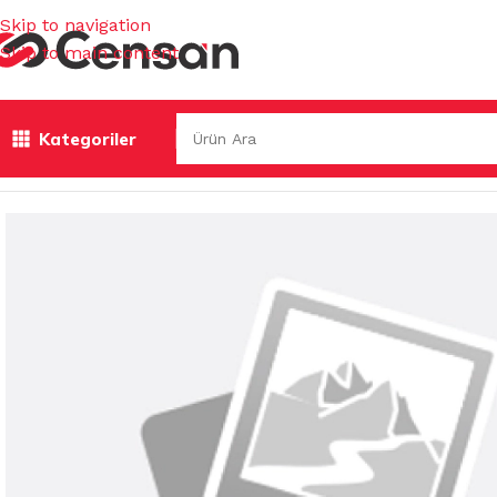
Skip to navigation
Skip to main content
Kategoriler
Ana Sayfa
/
MUTFAK EŞYALARI
/
KAŞIKLIK & TABAKLIK
/
KAŞ