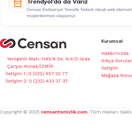
Trendyol’da da Varız
Censan Endüstriyel Temizlik Tedarik olarak web sitemiz
müşterilerimize ulaşıyoruz.
Kurumsal
Hakkımızda
Yenişehir Mah. 1145/6 Sk. N:4/D Gıda
Sıkça Sorula
Çarşısı Konak/İZMİR
İletişim
İletişim 1: 0 (232) 457 22 77
Mağaza Kon
İletişim 2: 0 (232) 433 37 37
Copyright © 2025
censantemizlik.com
, Tüm Hakları Saklı