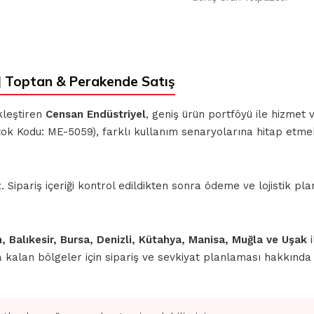
 Toptan & Perakende Satış
kleştiren
Censan Endüstriyel
, geniş ürün portföyü ile hizmet
ok Kodu: ME-5059), farklı kullanım senaryolarına hitap etmek
ipariş içeriği kontrol edildikten sonra ödeme ve lojistik planl
n, Balıkesir, Bursa, Denizli, Kütahya, Manisa, Muğla ve Uşak
i
nda kalan bölgeler için sipariş ve sevkiyat planlaması hakkınd