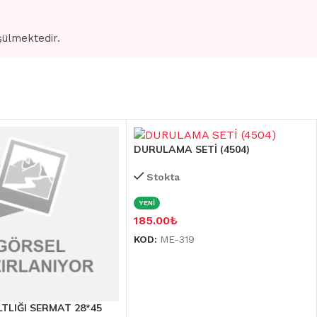
şülmektedir.
DURULAMA SETİ (4504)
Stokta
YENİ
185.00
₺
KOD:
ME-319
LTLIĞI SERMAT 28*45