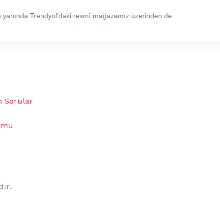
in yanında Trendyol’daki resmî mağazamız üzerinden de
n Sorular
umu
dır.