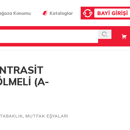
ağaza Konumu
Kataloglar
ANTRASİT
LMELİ (A-
 TABAKLIK
,
MUTFAK EŞYALARI