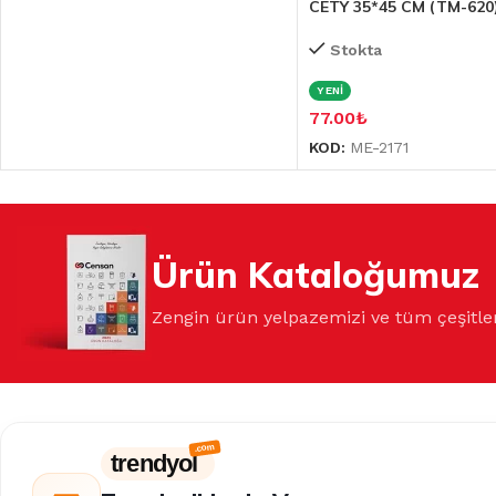
CETY 35*45 CM (TM-620
Stokta
YENİ
77.00
₺
KOD:
ME-2171
Ürün Kataloğumuz
Zengin ürün yelpazemizi ve tüm çeşitle
trendyol