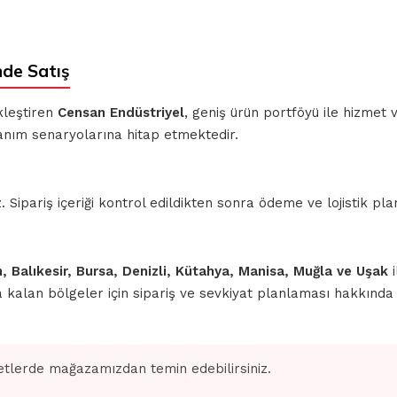
de Satış
kleştiren
Censan Endüstriyel
, geniş ürün portföyü ile hizmet
lanım senaryolarına hitap etmektedir.
ipariş içeriği kontrol edildikten sonra ödeme ve lojistik planl
n, Balıkesir, Bursa, Denizli, Kütahya, Manisa, Muğla ve Uşak
i
nda kalan bölgeler için sipariş ve sevkiyat planlaması hakkınd
tlerde mağazamızdan temin edebilirsiniz.