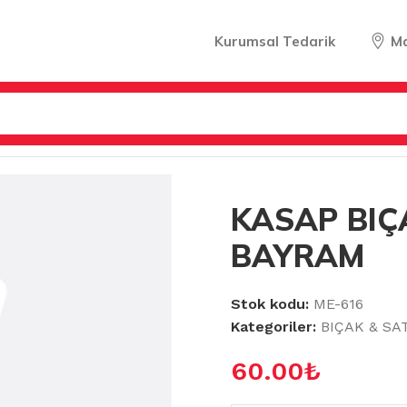
Kurumsal Tedarik
M
ÇAK & SATIR
/
KASAP BIÇAĞI NO:4 BAYRAM
KASAP BIÇ
BAYRAM
Stok kodu:
ME-616
Kategoriler:
BIÇAK & SA
60.00
₺