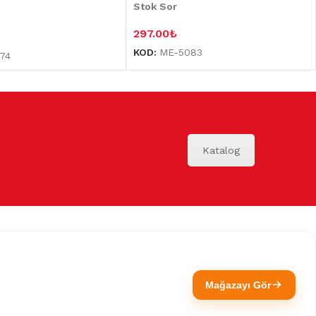
Stok Sor
297.00
₺
KOD:
ME-5083
74
Katalog
Mağazayı Gör