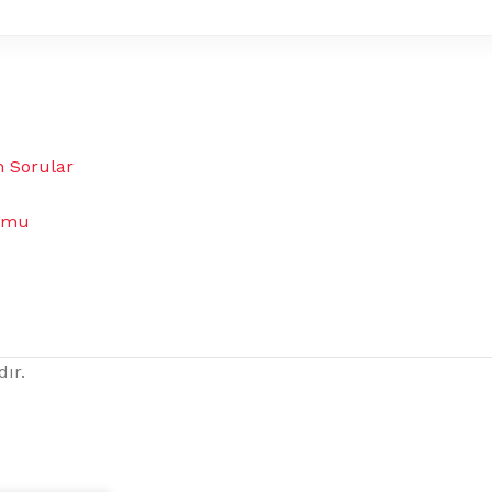
n Sorular
umu
dır.