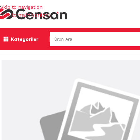
Skip to navigation
Skip to main content
Kategoriler
Ana Sayfa
/
MUTFAK EŞYALARI
/
ENDÜSTRİYEL MUTFAK
/
BI