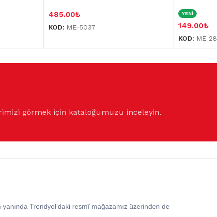
485.00
₺
YENİ
149.00
₺
KOD:
ME-5037
KOD:
ME-28
rimizi görmek için kataloğumuzu inceleyin.
in yanında Trendyol’daki resmî mağazamız üzerinden de