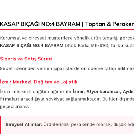
KASAP BIÇAĞI NO:4 BAYRAM | Toptan & Peraken
KLASIK
MİKROFİBER
BEZLER
TEMİZLİK
Kurumsal ve bireysel müşterilere yönelik ürün tedariği gerçe
BEZLERİ
KASAP BIÇAĞI NO:4 BAYRAM
(Stok Kodu: ME-616), farklı kul
MUHTELİF
Sipariş ve Satış Süreci
TEMİZLİK
MİKROFİBER
BEZLERİ
OTO GRUBU
Sepet üzerinden verilen siparişlerde ön ödeme talep edilmez. S
İzmir Merkezli Dağıtım ve Lojistik
İzmir merkezli dağıtım ağımız ile
İzmir, Afyonkarahisar, Aydı
firmaları aracılığıyla sevkiyat sağlanmaktadır. Bu iller dışı
geçebilirsiniz.
Bireysel Alımlar:
Ürünlerimizi perakende olarak, düşük ade