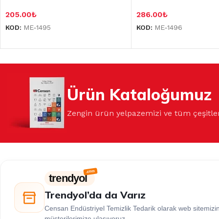
205.00
₺
286.00
₺
KOD:
ME-1495
KOD:
ME-1496
Ürün Kataloğumuz
Zengin ürün yelpazemizi ve tüm çeşitle
trendyol
Trendyol’da da Varız
Censan Endüstriyel Temizlik Tedarik olarak web sitemiz
müşterilerimize ulaşıyoruz.